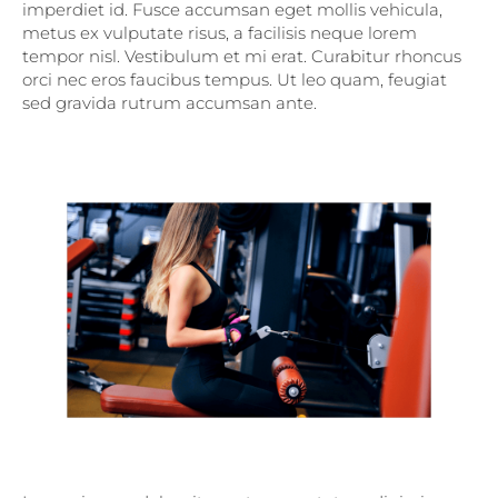
imperdiet id. Fusce accumsan eget mollis vehicula,
metus ex vulputate risus, a facilisis neque lorem
tempor nisl. Vestibulum et mi erat. Curabitur rhoncus
orci nec eros faucibus tempus. Ut leo quam, feugiat
sed gravida rutrum accumsan ante.