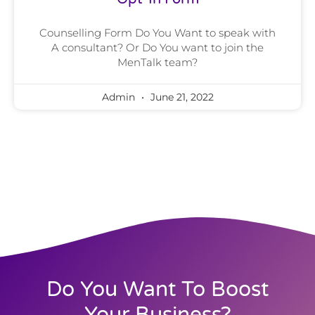
Counselling Form Do You Want to speak with
A consultant? Or Do You want to join the
MenTalk team?
Admin
June 21, 2022
Do You Want To Boost
Your Business?