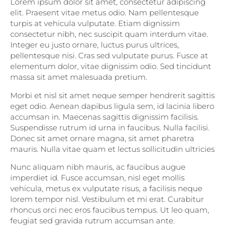
Lorem ipsum dolor sit amet, consectetur adipiscing
elit. Praesent vitae metus odio. Nam pellentesque
turpis at vehicula vulputate. Etiam dignissim
consectetur nibh, nec suscipit quam interdum vitae.
Integer eu justo ornare, luctus purus ultrices,
pellentesque nisi. Cras sed vulputate purus. Fusce at
elementum dolor, vitae dignissim odio. Sed tincidunt
massa sit amet malesuada pretium.
Morbi et nisl sit amet neque semper hendrerit sagittis
eget odio. Aenean dapibus ligula sem, id lacinia libero
accumsan in. Maecenas sagittis dignissim facilisis.
Suspendisse rutrum id urna in faucibus. Nulla facilisi.
Donec sit amet ornare magna, sit amet pharetra
mauris. Nulla vitae quam et lectus sollicitudin ultricies
Nunc aliquam nibh mauris, ac faucibus augue
imperdiet id. Fusce accumsan, nisl eget mollis
vehicula, metus ex vulputate risus, a facilisis neque
lorem tempor nisl. Vestibulum et mi erat. Curabitur
rhoncus orci nec eros faucibus tempus. Ut leo quam,
feugiat sed gravida rutrum accumsan ante.