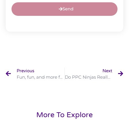
Send
Previous
Next
Fun, fun, and more fun! come work @ Beyond
Do PPC Ninjas Really Exist Or Not?
More To Explore