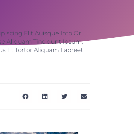
iscing Elit Auisque Into Or
se Aliquam Tincidunt Ipsum,
us Et Tortor Aliquam Laoreet