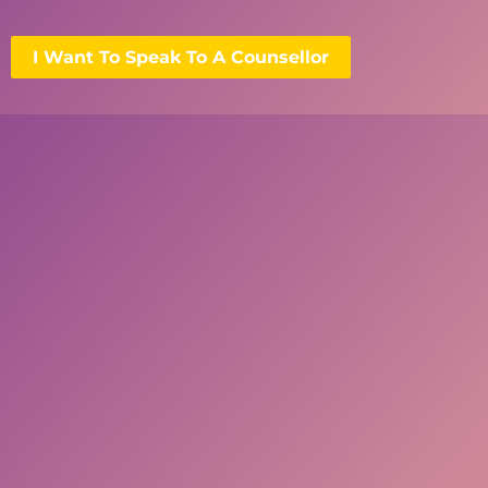
I Want To Speak To A Counsellor