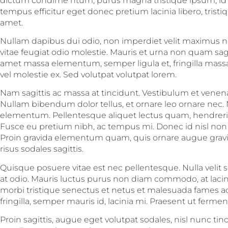
dictum condime ntum, purus magna tristique ipsum, id 
tempus efficitur eget donec pretium lacinia libero, tris
amet.
Nullam dapibus dui odio, non imperdiet velit maximus ne
vitae feugiat odio molestie. Mauris et urna non quam sagit
amet massa elementum, semper ligula et, fringilla massa.
vel molestie ex. Sed volutpat volutpat lorem.
Nam sagittis ac massa at tincidunt. Vestibulum et venena
Nullam bibendum dolor tellus, et ornare leo ornare nec.
elementum. Pellentesque aliquet lectus quam, hendreri
Fusce eu pretium nibh, ac tempus mi. Donec id nisl non s
Proin gravida elementum quam, quis ornare augue gravid
risus sodales sagittis.
Quisque posuere vitae est nec pellentesque. Nulla velit s
at odio. Mauris luctus purus non diam commodo, at lacin
morbi tristique senectus et netus et malesuada fames ac
fringilla, semper mauris id, lacinia mi. Praesent ut ferme
Proin sagittis, augue eget volutpat sodales, nisl nunc tinc