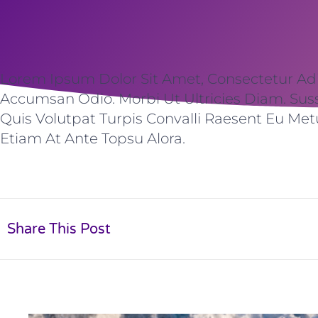
Lorem Ipsum Dolor Sit Amet, Consectetur Adip
Accumsan Odio. Morbi Ut Ultricies Diam. Sus
Quis Volutpat Turpis Convalli Raesent Eu Met
Etiam At Ante Topsu Alora.
Share This Post