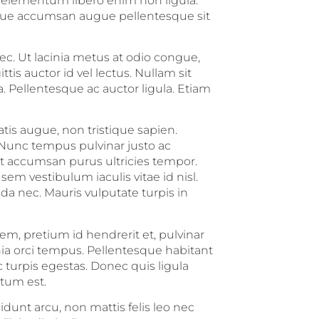
elementum libero enim non ligula.
tique accumsan augue pellentesque sit
c. Ut lacinia metus at odio congue,
tis auctor id vel lectus. Nullam sit
 Pellentesque ac auctor ligula. Etiam
tis augue, non tristique sapien.
 Nunc tempus pulvinar justo ac
t accumsan purus ultricies tempor.
em vestibulum iaculis vitae id nisl.
a nec. Mauris vulputate turpis in
em, pretium id hendrerit et, pulvinar
ia orci tempus. Pellentesque habitant
 turpis egestas. Donec quis ligula
ntum est.
idunt arcu, non mattis felis leo nec