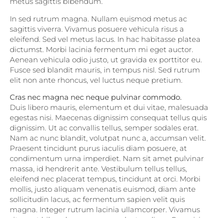
metus sagittis bibendum.
In sed rutrum magna. Nullam euismod metus ac
sagittis viverra. Vivamus posuere vehicula risus a
eleifend. Sed vel metus lacus. In hac habitasse platea
dictumst. Morbi lacinia fermentum mi eget auctor.
Aenean vehicula odio justo, ut gravida ex porttitor eu.
Fusce sed blandit mauris, in tempus nisl. Sed rutrum
elit non ante rhoncus, vel luctus neque pretium.
Cras nec magna nec neque pulvinar commodo.
Duis libero mauris, elementum et dui vitae, malesuada
egestas nisi. Maecenas dignissim consequat tellus quis
dignissim. Ut ac convallis tellus, semper sodales erat.
Nam ac nunc blandit, volutpat nunc a, accumsan velit.
Praesent tincidunt purus iaculis diam posuere, at
condimentum urna imperdiet. Nam sit amet pulvinar
massa, id hendrerit ante. Vestibulum tellus tellus,
eleifend nec placerat tempus, tincidunt at orci. Morbi
mollis, justo aliquam venenatis euismod, diam ante
sollicitudin lacus, ac fermentum sapien velit quis
magna. Integer rutrum lacinia ullamcorper. Vivamus