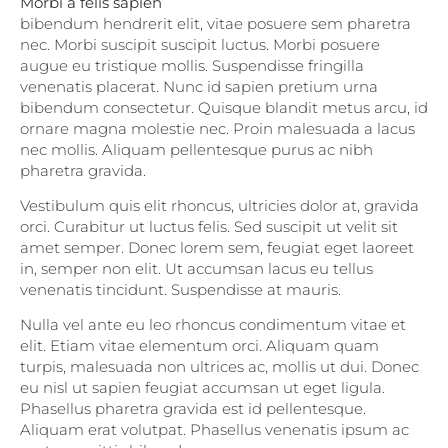
Morbi a felis sapien
bibendum hendrerit elit, vitae posuere sem pharetra
nec. Morbi suscipit suscipit luctus. Morbi posuere
augue eu tristique mollis. Suspendisse fringilla
venenatis placerat. Nunc id sapien pretium urna
bibendum consectetur. Quisque blandit metus arcu, id
ornare magna molestie nec. Proin malesuada a lacus
nec mollis. Aliquam pellentesque purus ac nibh
pharetra gravida.
Vestibulum quis elit rhoncus, ultricies dolor at, gravida
orci. Curabitur ut luctus felis. Sed suscipit ut velit sit
amet semper. Donec lorem sem, feugiat eget laoreet
in, semper non elit. Ut accumsan lacus eu tellus
venenatis tincidunt. Suspendisse at mauris.
Nulla vel ante eu leo rhoncus condimentum vitae et
elit. Etiam vitae elementum orci. Aliquam quam
turpis, malesuada non ultrices ac, mollis ut dui. Donec
eu nisl ut sapien feugiat accumsan ut eget ligula.
Phasellus pharetra gravida est id pellentesque.
Aliquam erat volutpat. Phasellus venenatis ipsum ac