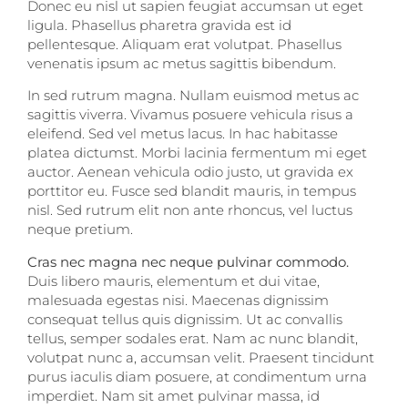
Donec eu nisl ut sapien feugiat accumsan ut eget
ligula. Phasellus pharetra gravida est id
pellentesque. Aliquam erat volutpat. Phasellus
venenatis ipsum ac metus sagittis bibendum.
In sed rutrum magna. Nullam euismod metus ac
sagittis viverra. Vivamus posuere vehicula risus a
eleifend. Sed vel metus lacus. In hac habitasse
platea dictumst. Morbi lacinia fermentum mi eget
auctor. Aenean vehicula odio justo, ut gravida ex
porttitor eu. Fusce sed blandit mauris, in tempus
nisl. Sed rutrum elit non ante rhoncus, vel luctus
neque pretium.
Cras nec magna nec neque pulvinar commodo.
Duis libero mauris, elementum et dui vitae,
malesuada egestas nisi. Maecenas dignissim
consequat tellus quis dignissim. Ut ac convallis
tellus, semper sodales erat. Nam ac nunc blandit,
volutpat nunc a, accumsan velit. Praesent tincidunt
purus iaculis diam posuere, at condimentum urna
imperdiet. Nam sit amet pulvinar massa, id