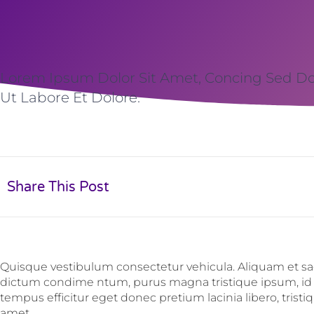
Lorem Ipsum Dolor Sit Amet, Concing Sed D
Ut Labore Et Dolore.
Share This Post
Quisque vestibulum consectetur vehicula. Aliquam et sagi
dictum condime ntum, purus magna tristique ipsum, id 
tempus efficitur eget donec pretium lacinia libero, tris
amet.