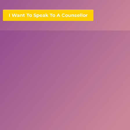
I Want To Speak To A Counsellor