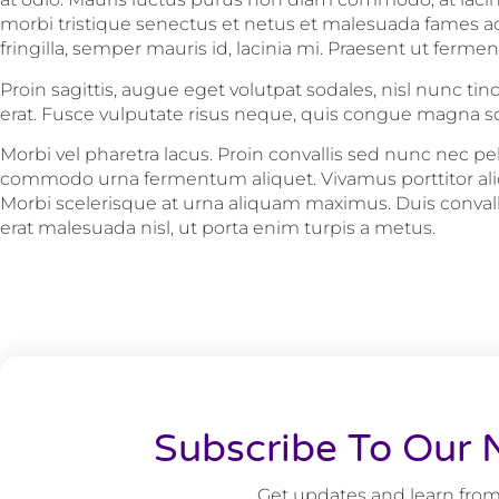
morbi tristique senectus et netus et malesuada fames ac
fringilla, semper mauris id, lacinia mi. Praesent ut ferme
Proin sagittis, augue eget volutpat sodales, nisl nunc tinc
erat. Fusce vulputate risus neque, quis congue magna sol
Morbi vel pharetra lacus. Proin convallis sed nunc nec p
commodo urna fermentum aliquet. Vivamus porttitor aliqu
Morbi scelerisque at urna aliquam maximus. Duis convallis
erat malesuada nisl, ut porta enim turpis a metus.
Subscribe To Our 
Get updates and learn from