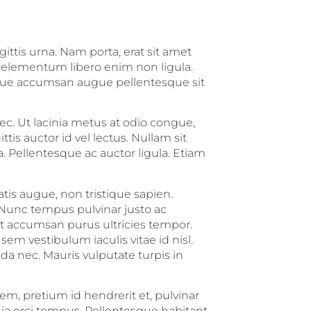
ttis urna. Nam porta, erat sit amet
elementum libero enim non ligula.
tique accumsan augue pellentesque sit
c. Ut lacinia metus at odio congue,
tis auctor id vel lectus. Nullam sit
 Pellentesque ac auctor ligula. Etiam
tis augue, non tristique sapien.
 Nunc tempus pulvinar justo ac
t accumsan purus ultricies tempor.
em vestibulum iaculis vitae id nisl.
a nec. Mauris vulputate turpis in
em, pretium id hendrerit et, pulvinar
ia orci tempus. Pellentesque habitant