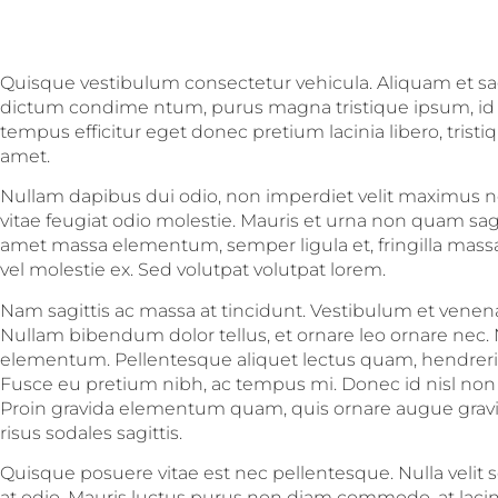
Quisque vestibulum consectetur vehicula. Aliquam et sagi
dictum condime ntum, purus magna tristique ipsum, id 
tempus efficitur eget donec pretium lacinia libero, tris
amet.
Nullam dapibus dui odio, non imperdiet velit maximus ne
vitae feugiat odio molestie. Mauris et urna non quam sagit
amet massa elementum, semper ligula et, fringilla massa.
vel molestie ex. Sed volutpat volutpat lorem.
Nam sagittis ac massa at tincidunt. Vestibulum et venena
Nullam bibendum dolor tellus, et ornare leo ornare nec.
elementum. Pellentesque aliquet lectus quam, hendreri
Fusce eu pretium nibh, ac tempus mi. Donec id nisl non s
Proin gravida elementum quam, quis ornare augue gravid
risus sodales sagittis.
Quisque posuere vitae est nec pellentesque. Nulla velit s
at odio. Mauris luctus purus non diam commodo, at lacin